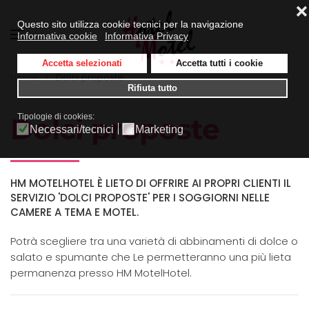
❌
Questo sito utilizza cookie tecnici per la navigazione
Informativa cookie
Informativa Privacy
Skip to main content
Accetta selezionati
Accetta tutti i cookie
Home
Dolci proposte
Rifiuta tutto
Tipologie di cookies:
Dolci proposte
Necessari/tecnici
Marketing
HM MOTELHOTEL È LIETO DI OFFRIRE AI PROPRI CLIENTI IL
SERVIZIO 'DOLCI PROPOSTE' PER I SOGGIORNI NELLE
CAMERE A TEMA E MOTEL.
Potrà scegliere tra una varietà di abbinamenti di dolce o
salato e spumante che Le permetteranno una più lieta
permanenza presso HM MotelHotel.