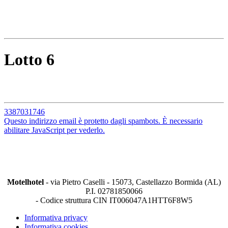
Lotto 6
3387031746
Questo indirizzo email è protetto dagli spambots. È necessario
abilitare JavaScript per vederlo.
Motelhotel
- via Pietro Caselli - 15073, Castellazzo Bormida (AL)
P.I. 02781850066
- C
odice struttura CIN IT006047A1HTT6F8W5
Informativa privacy
Informativa cookies