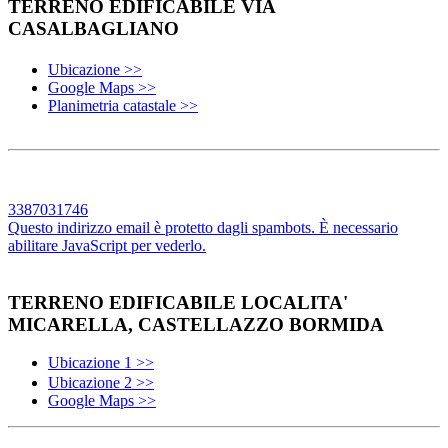
TERRENO EDIFICABILE VIA
CASALBAGLIANO
Ubicazione >>
Google Maps >>
Planimetria catastale >>
3387031746
Questo indirizzo email è protetto dagli spambots. È necessario
abilitare JavaScript per vederlo.
TERRENO EDIFICABILE LOCALITA'
MICARELLA, CASTELLAZZO BORMIDA
Ubicazione 1 >>
Ubicazione 2 >>
Google Maps >>