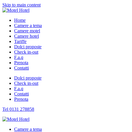
Skip to main content
Home
Camere a tema
Camere motel
Camere hotel
Tariffe
Dolci proposte
Check in-out
F.a.q
Prenota
Contatti
Dolci proposte
Check in-out
F.a.q
Contatti
Prenota
Tel 0131 278858
Camere a tema