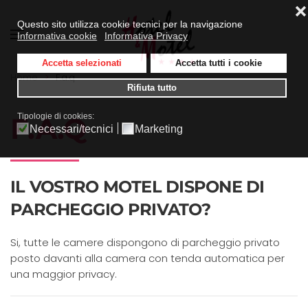
❌
Questo sito utilizza cookie tecnici per la navigazione
Informativa cookie
Informativa Privacy
Skip to main content
Accetta selezionati
Accetta tutti i cookie
Home
F.a.q
Rifiuta tutto
Tipologie di cookies:
F.A.Q
Necessari/tecnici
Marketing
IL VOSTRO MOTEL DISPONE DI
PARCHEGGIO PRIVATO?
Si, tutte le camere dispongono di parcheggio privato
posto davanti alla camera con tenda automatica per
una maggior privacy.